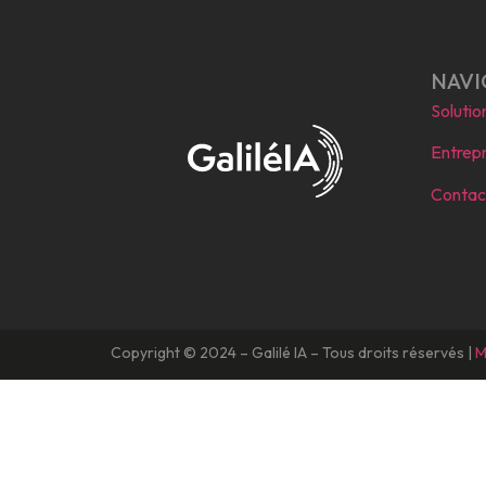
NAVI
Solutio
Entrepr
Contac
Copyright © 2024 – Galilé IA – Tous droits réservés |
M