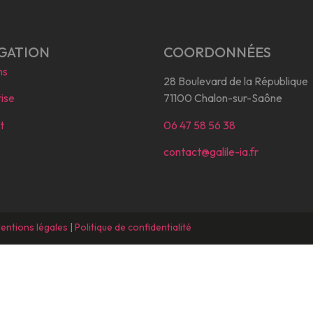
GATION
COORDONNÉES
ns
28 Boulevard de la République
ise
71100 Chalon-sur-Saône
t
06 47 58 56 38
contact@galile-ia.fr
entions légales
|
Politique de confidentialité